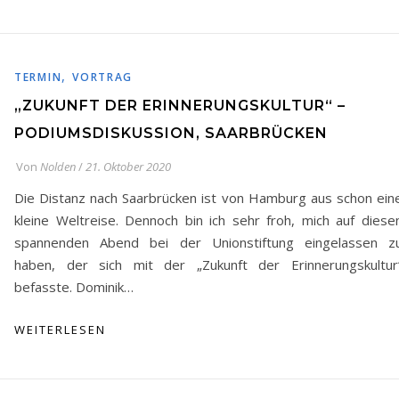
,
TERMIN
VORTRAG
„ZUKUNFT DER ERINNERUNGSKULTUR“ –
PODIUMSDISKUSSION, SAARBRÜCKEN
Von
Nolden
/
21. Oktober 2020
Die Distanz nach Saarbrücken ist von Hamburg aus schon ein
kleine Weltreise. Dennoch bin ich sehr froh, mich auf diese
spannenden Abend bei der Unionstiftung eingelassen z
haben, der sich mit der „Zukunft der Erinnerungskultur
befasste. Dominik…
WEITERLESEN