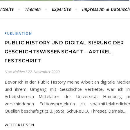
rtseite
Themen
Expertise
Impressum & Datensch
PUBLIKATION
PUBLIC HISTORY UND DIGITALISIERUNG DER
GESCHICHTSWISSENSCHAFT – ARTIKEL,
FESTSCHRIFT
Von
Nolden
/
22. November 2020
Bevor ich in der Public History meine Arbeit an digitale Medie
und ihrem Umgang mit Geschichte vertiefte, war ich i
Arbeitsbereich Mittelalter der Universität Hamburg a
verschiedenen Editionsprojekten zu spätmittelalterliche
Quellen beschäftigt (z.B. JoSta, SchuReDO, Threse). Damals…
WEITERLESEN