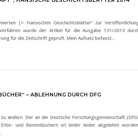
AFT“, HANSISCHE GESCHICHTSBLÄTTER 2014
mierten |> Hansischen Geschichtsblätter“ zur Veröffentlichun
-Verfahren wurde der Artikel für die Ausgabe 131/2013 durc
nung für die Zeitschrift geprüft. Mein Aufsatz befasst…
BÜCHER“ – ABLEHNUNG DURCH DFG
hr zu ändern. Der an die Deutsche Forschungsgemeinschaft (DFG
Erbe- und Rentenbüchern ist leider leider abgelehnt worden
…