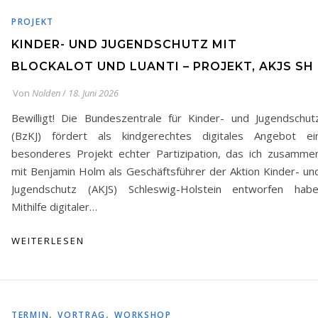
PROJEKT
KINDER- UND JUGENDSCHUTZ MIT
BLOCKALOT UND LUANTI – PROJEKT, AKJS SH
Von
Nolden
/
18. Juni 2026
Bewilligt! Die Bundeszentrale für Kinder- und Jugendschut
(BzKJ) fördert als kindgerechtes digitales Angebot ei
besonderes Projekt echter Partizipation, das ich zusamme
mit Benjamin Holm als Geschäftsführer der Aktion Kinder- un
Jugendschutz (AKJS) Schleswig-Holstein entworfen habe
Mithilfe digitaler…
WEITERLESEN
,
,
TERMIN
VORTRAG
WORKSHOP