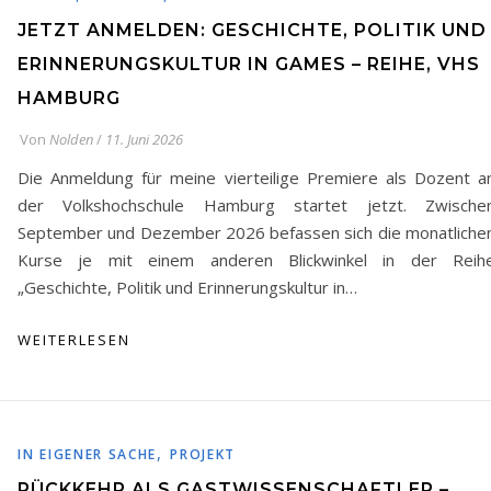
JETZT ANMELDEN: GESCHICHTE, POLITIK UND
ERINNERUNGSKULTUR IN GAMES – REIHE, VHS
HAMBURG
Von
Nolden
/
11. Juni 2026
Die Anmeldung für meine vierteilige Premiere als Dozent a
der Volkshochschule Hamburg startet jetzt. Zwische
September und Dezember 2026 befassen sich die monatliche
Kurse je mit einem anderen Blickwinkel in der Reih
„Geschichte, Politik und Erinnerungskultur in…
WEITERLESEN
,
IN EIGENER SACHE
PROJEKT
RÜCKKEHR ALS GASTWISSENSCHAFTLER –