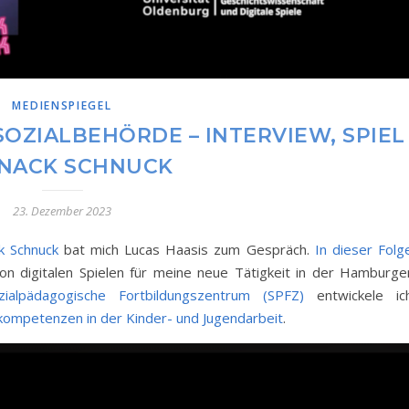
MEDIENSPIEGEL
 SOZIALBEHÖRDE – INTERVIEW, SPIEL
NACK SCHNUCK
23. Dezember 2023
k Schnuck
bat mich Lucas Haasis zum Gespräch.
In dieser Folg
on digitalen Spielen für meine neue Tätigkeit in der Hamburge
zialpädagogische Fortbildungszentrum (SPFZ)
entwickele ic
kompetenzen in der Kinder- und Jugendarbeit
.