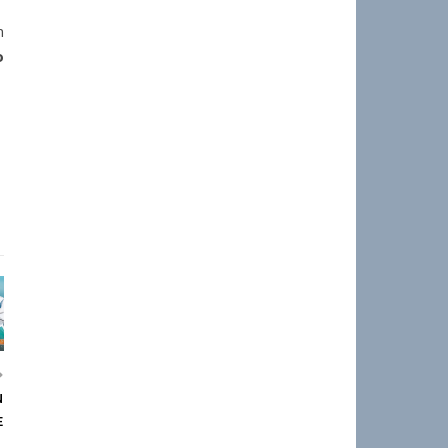
n
o
N
E