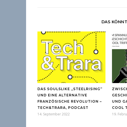
DAS KÖNNT
DAS SOULSLIKE „STEELRISING“
ZWISC
UND EINE ALTERNATIVE
GESCH
FRANZÖSISCHE REVOLUTION –
UND GA
TECH&TRARA, PODCAST
COOL 
14. September 2022
19. Febr